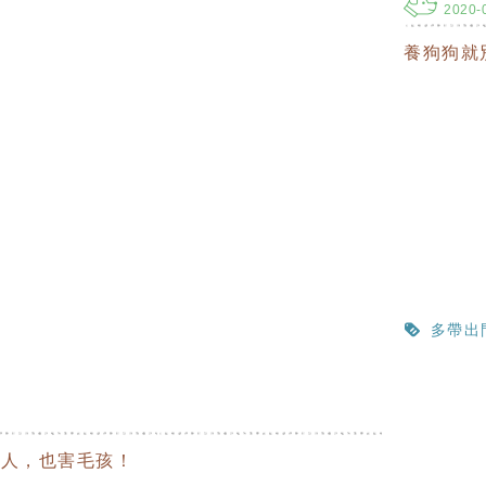
2020-
養狗狗就
多帶出
家人，也害毛孩！