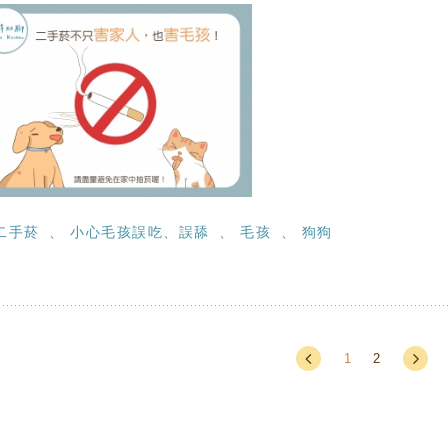
二手菸
小心毛孩誤吃、誤舔
毛孩
狗狗
1
2