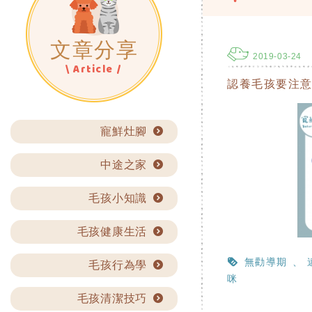
文章分享
2019-03-24
\ Article /
認養毛孩要注
寵鮮灶腳
中途之家
毛孩小知識
毛孩健康生活
無勸導期
毛孩行為學
咪
毛孩清潔技巧