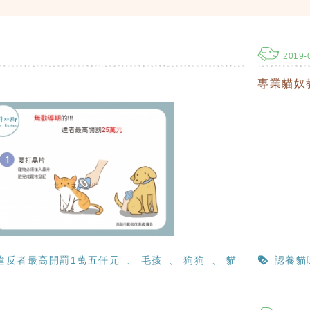
2019-
意
專業貓奴
違反者最高開罰1萬五仟元
毛孩
狗狗
貓
認養貓