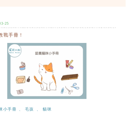
03-25
教戰手冊！
咪小手冊
毛孩
貓咪