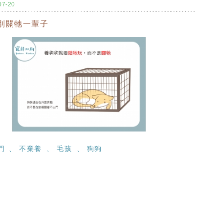
07-20
別關牠一輩子
門
不棄養
毛孩
狗狗