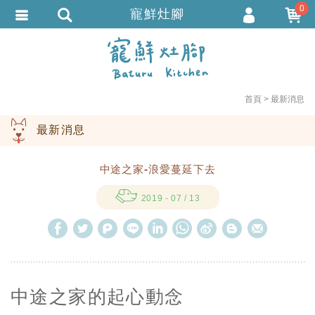
0
寵鮮灶腳
會員登入
繁體中文
會員註冊
忘記密碼
首頁
最新消息
訂單查詢
最新消息
追蹤清單
TRACK LISTING
中途之家-浪愛蔓延下去
匯款通知
2019 - 07 / 13
W
S
h
i
a
n
t
a
中途之家的起心動念
s
W