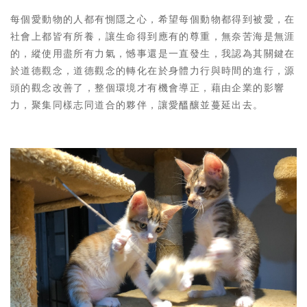
A
e
每個愛動物的人都有惻隱之心，希望每個動物都得到被愛，在
p
i
社會上都皆有所養，讓生命得到應有的尊重，無奈苦海是無涯
的，縱使用盡所有力氣，憾事還是一直發生，我認為其關鍵在
p
b
於道德觀念，道德觀念的轉化在於身體力行與時間的進行，源
o
頭的觀念改善了，整個環境才有機會導正，藉由企業的影響
力，聚集同樣志同道合的夥伴，讓愛醞釀並蔓延出去。