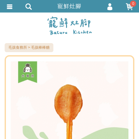
0
寵鮮灶腳
會員登入
繁體中文
會員註冊
忘記密碼
毛孩食務所
毛孩棒棒糖
訂單查詢
追蹤清單
TRACK LISTING
匯款通知