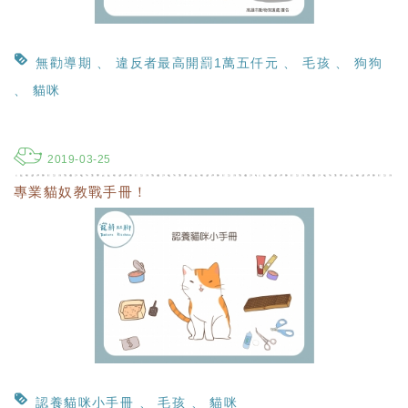
無勸導期
違反者最高開罰1萬五仟元
毛孩
狗狗
貓咪
2019-03-25
專業貓奴教戰手冊！
認養貓咪小手冊
毛孩
貓咪